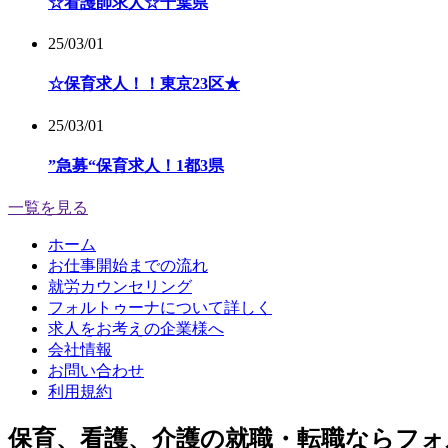
☆看護師求人☆千葉県
25/03/01
☆保育求人！！東京23区★
25/03/01
”急募“保育求人！1都3県
一覧を見る
ホーム
お仕事開始までの流れ
就労カウンセリング
フォルトゥーナについて詳しく
求人をお考えの企業様へ
会社情報
お問い合わせ
利用規約
保育、看護、介護の就職・転職ならフォ