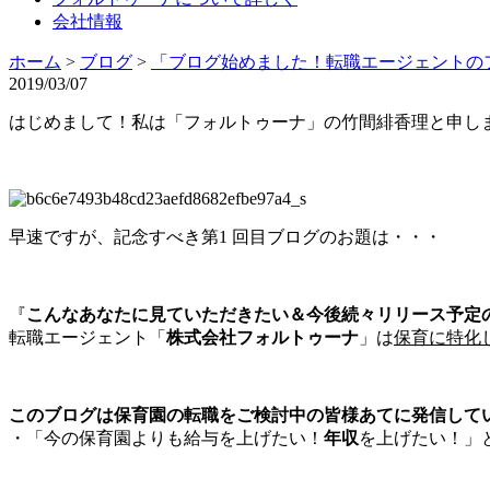
会社情報
ホーム
>
ブログ
>
「ブログ始めました！転職エージェントの
2019/03/07
はじめまして！私は「フォルトゥーナ」の竹間緋香理と申し
早速ですが、記念すべき第1 回目ブログのお題は・・・
『
こんなあなたに見ていただきたい＆今後続々リリース予定
転職エージェント「
株式会社フォルトゥーナ
」は
保育に特化
このブログは保育園の転職をご検討中の皆様あてに発信してい
・「今の保育園よりも給与を上げたい！
年収
を上げたい！」