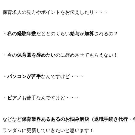
保育求人の見方やポイントをお伝えしたり・・・
・私の
経験年数
だとどのくらい
給与
が
加算
されるの？
・今の
保育園を辞めたい
のに辞めさせてもらえない！
・
パソコンが苦手
なんですけど・・・
・
ピアノ
も苦手なんですけど・・・
などなど
保育業界あるあるのお悩み解決（退職手続き代行
・
ランダムに更新していきたいと思います！