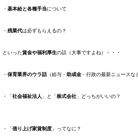
・
基本給と各種手当
について
・
残業代
は必ずもらえるの？
といった
賃金や福利厚生
の話（大事ですよね）・・・
・
保育業界のウラ話
（給与・
助成金
・行政の最新ニュースな
・「
社会福祉法人
」と「
株式会社
」どっちがいいの？
・「
借り上げ家賃制度
」ってなに？