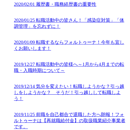
2020/02/01
履歴書・職務経歴書の重要性
2020/01/25
転職活動中の皆さん！「感染症対策」「体
調管理」を忘れずに！
2020/01/09
転職するならフォルトゥーナ！今年も宜し
くお願いします！
2019/12/27
転職活動中の皆様へ～1月から4月までの転
職・入職時期について～
2019/12/14
気分を変えたい！転職しようかな？引っ越
しをしようかな？ そうだ！引っ越しして転職しよ
う！
2019/11/25
前職を自己都合で退職した方へ朗報！フォ
ルトゥーナは【再就職給付金】の取扱職業紹介事業者
です。